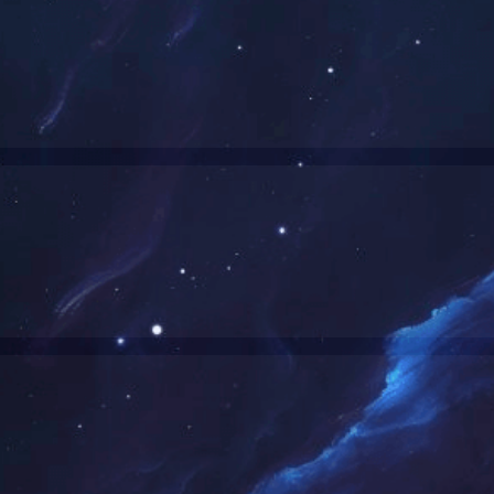
于泰山东麓，注册资本5000万元，
企业，是我国较大的石油、天然气
造企业，也是国际管道承包商协会
管机被国家科技部、国家质检总局等部
技术企业”。
热情周到的售后服务得到了国内外
销往中石油管道局、大庆、辽河胜
施工单位，国内市场占有率85％以上；并且已成功开拓国际市场，产品
牌产品参与了国内外许多重大管线的施工，尤其是国家重点工程“西气东输一