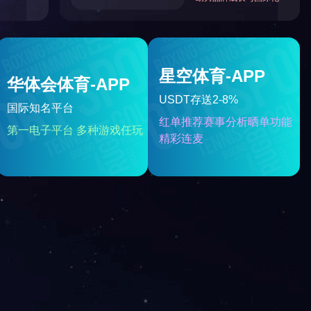
认证；公司编制的《履带式吊管机》行业标准
的技术依据。依托公司成立的“山东省管道机械工程技术研究中
客户服务
九游平台-九游
(中国)一站式服
务官方网站
配件支持
联系方式
技术服务
人才招聘