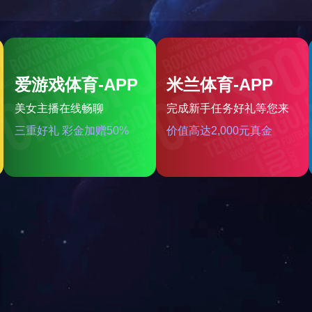
大的贡献，得到了用户赞誉：“管道施工选岱峰”。
的专利技术，并一次性成功通过了质量、环境和职业健康安全管理的三体系
术语和商业规格》国家标准（GB/T22352-2008）成为中国吊管机生产制造
”。
九游平台-九游
营销网络
设备租赁
(中国)一站式服
务官方网站
吊管机系列
国内销售
履带吊系列
国际销售