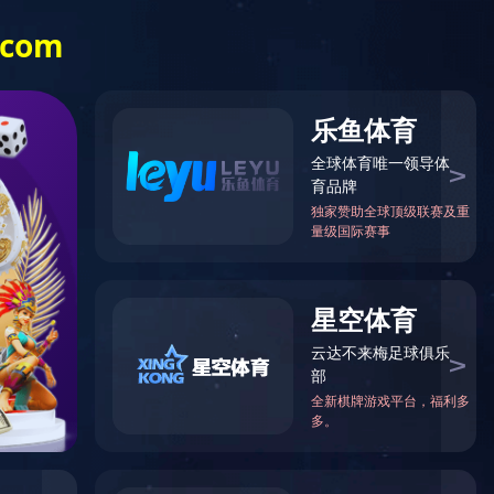
中文
Русский
English
客户服务
九游平台-九游
(中国)一站式服
务官方网站