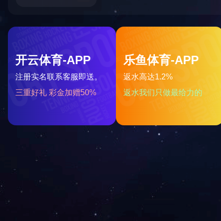
的“东气西送”，为这些重点工程的顺利完工作出了巨
公司技术实力雄厚，现拥有54项吊管机等产品
（JB/T10136-19999）和《土方机械 吊管机 
心”被山东省科技厅评为“山东省优秀工程技术研究中心
公司概况
服务热线
公司简介
总 机：0538-6513169
新闻聚焦