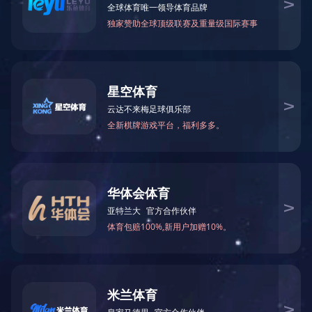
GYD80移动电站